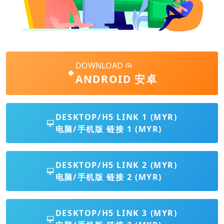
DOWNLOAD
ANDROID 安卓
DESKTOP/H5 LINK 1 (MYR)
电脑/手机版 链接 1 (MYR)
DESKTOP/H5 LINK 2 (MYR)
电脑/手机版 链接 2 (MYR)
DESKTOP/H5 LINK 3 (MYR)